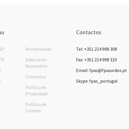
nu
Contactos
GP
Reclamações
Tel: +351 214 998 308
PS
Subscrever
Fax: +351 214 998 310
Newsletter
S
Email: fpas@fpasurdos.pt
Contactos
s
Skype: fpas_portugal
Política de
Privacidade
Política de
Cookies