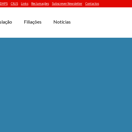
DHPS
CNJS
Links
Reclamações
Subscrever Newsletter
Contactos
slação
Filiações
Notícias