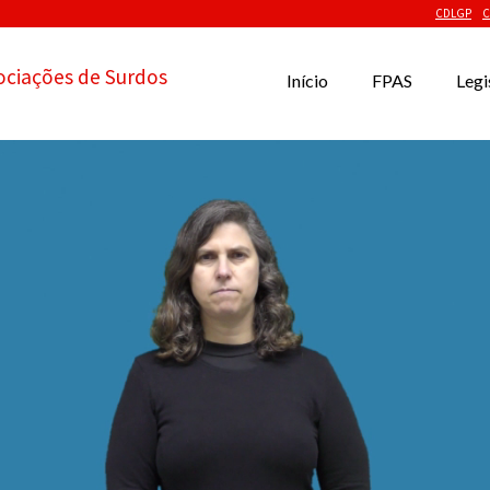
CDLGP
C
ociações de Surdos
Início
FPAS
Legi