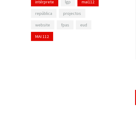
intérprete
lgp
mai112
república
projectos
website
fpas
eud
MAI 112