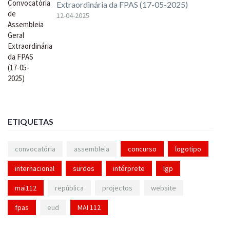
Extraordinária da FPAS (17-05-2025)
12-04-2025
ETIQUETAS
convocatória
assembleia
concurso
logotipo
internacional
surdos
intérprete
lgp
mai112
república
projectos
website
fpas
eud
MAI 112