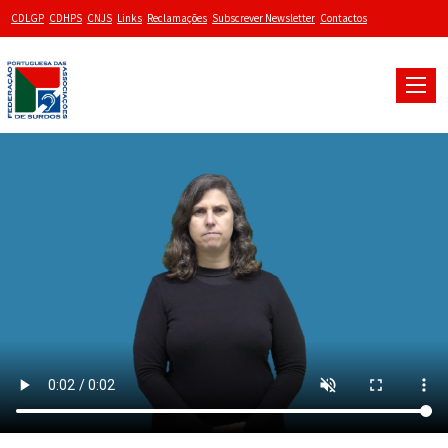
CDLGP
CDHPS
CNJS
Links
Reclamações
Subscrever Newsletter
Contactos
Toggle
naviga