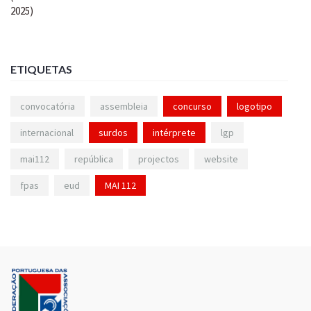
ETIQUETAS
convocatória
assembleia
concurso
logotipo
internacional
surdos
intérprete
lgp
mai112
república
projectos
website
fpas
eud
MAI 112