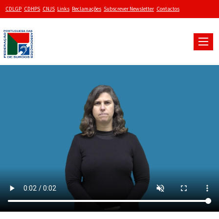
CDLGP
CDHPS
CNJS
Links
Reclamações
Subscrever Newsletter
Contactos
Toggle
naviga