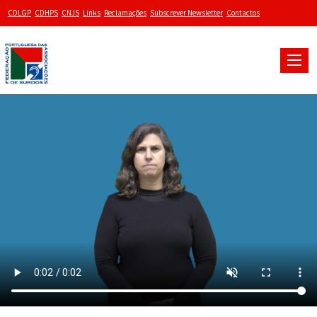
CDLGP
CDHPS
CNJS
Links
Reclamações
Subscrever Newsletter
Contactos
Toggle
naviga