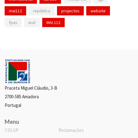
mai112
república
projectos
website
fpas
eud
MAI 112
Praceta Miguel Cláudio, 3-B
2700-585 Amadora
Portugal
Menu
CDLGP
Reclamações