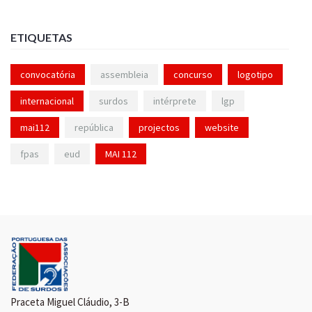
ETIQUETAS
convocatória
assembleia
concurso
logotipo
internacional
surdos
intérprete
lgp
mai112
república
projectos
website
fpas
eud
MAI 112
Praceta Miguel Cláudio, 3-B