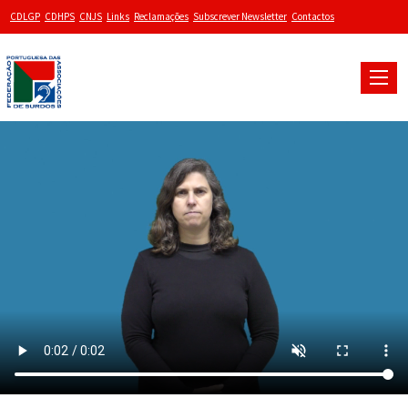
CDLGP
CDHPS
CNJS
Links
Reclamações
Subscrever Newsletter
Contactos
Toggle
naviga