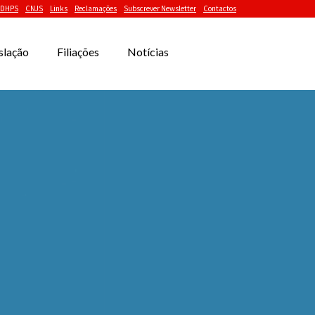
DHPS
CNJS
Links
Reclamações
Subscrever Newsletter
Contactos
slação
Filiações
Notícias