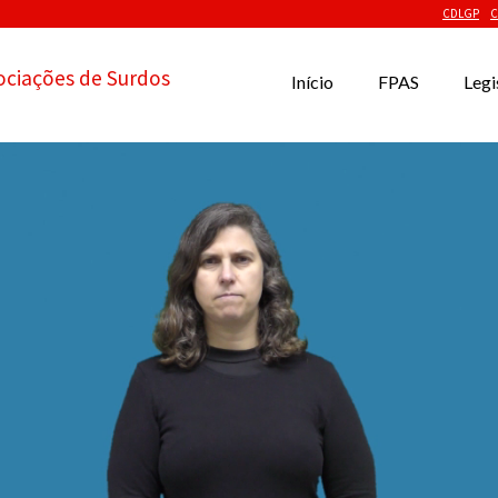
CDLGP
C
ociações de Surdos
Início
FPAS
Legi