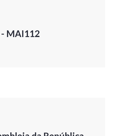
P - MAI112
embleia da República