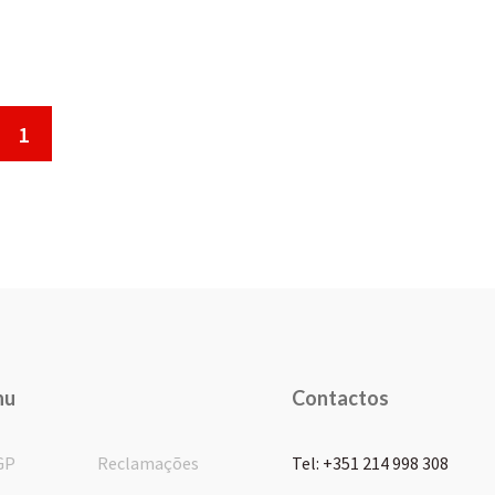
1
nu
Contactos
GP
Reclamações
Tel: +351 214 998 308