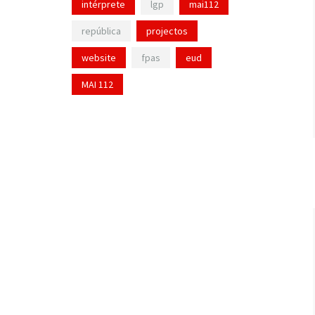
intérprete
lgp
mai112
república
projectos
website
fpas
eud
MAI 112