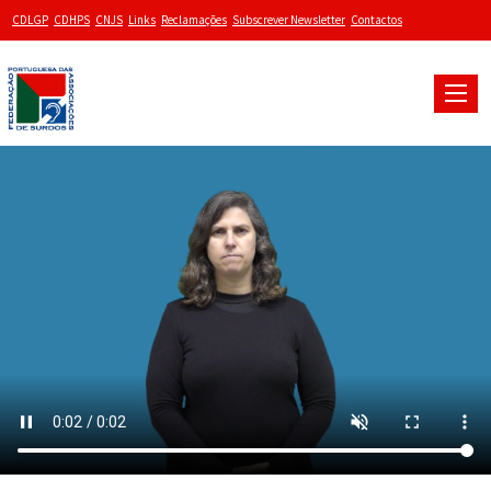
CDLGP
CDHPS
CNJS
Links
Reclamações
Subscrever Newsletter
Contactos
Toggle
naviga