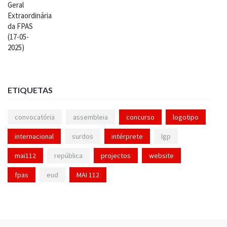
ETIQUETAS
convocatória
assembleia
concurso
logotipo
internacional
surdos
intérprete
lgp
mai112
república
projectos
website
fpas
eud
MAI 112