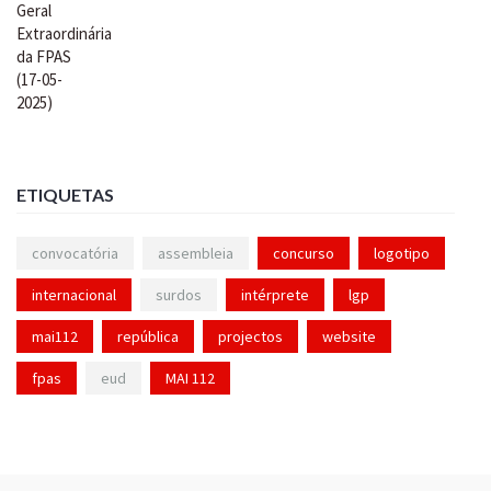
ETIQUETAS
convocatória
assembleia
concurso
logotipo
internacional
surdos
intérprete
lgp
mai112
república
projectos
website
fpas
eud
MAI 112