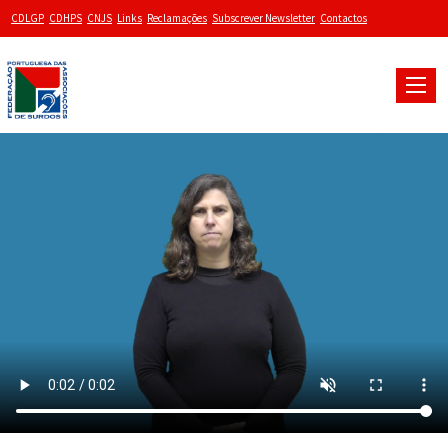
CDLGP
CDHPS
CNJS
Links
Reclamações
Subscrever Newsletter
Contactos
Toggle
naviga