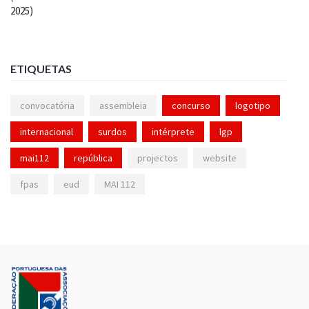
ETIQUETAS
convocatória
assembleia
concurso
logotipo
internacional
surdos
intérprete
lgp
mai112
república
projectos
website
fpas
eud
MAI 112