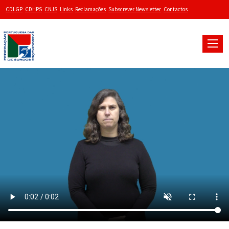
CDLGP
CDHPS
CNJS
Links
Reclamações
Subscrever Newsletter
Contactos
Toggle
naviga