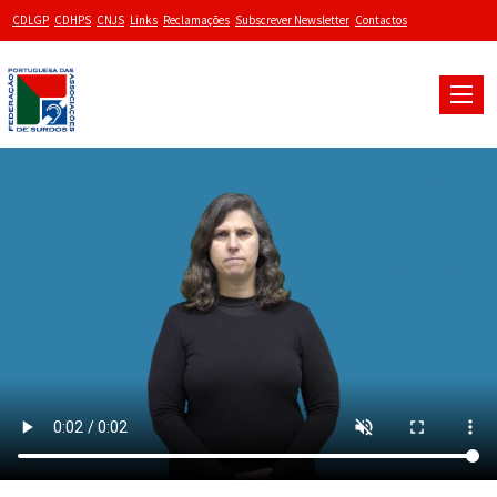
CDLGP
CDHPS
CNJS
Links
Reclamações
Subscrever Newsletter
Contactos
Toggle
naviga