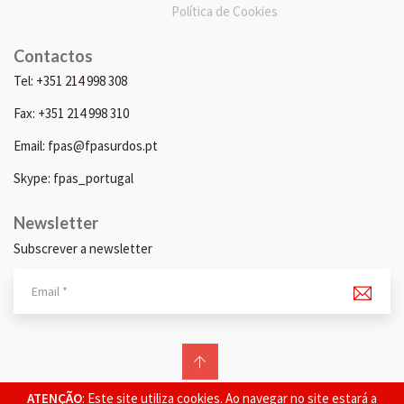
Política de Cookies
Contactos
Tel: +351 214 998 308
Fax: +351 214 998 310
Email: fpas@fpasurdos.pt
Skype: fpas_portugal
Newsletter
Subscrever a newsletter
© 2026 FPAS. Todos os direitos reservados.
ATENÇÃO
: Este site utiliza cookies. Ao navegar no site estará a