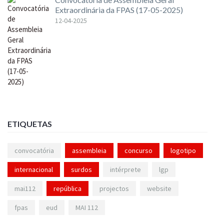
Extraordinária da FPAS (17-05-2025)
12-04-2025
ETIQUETAS
convocatória
assembleia
concurso
logotipo
internacional
surdos
intérprete
lgp
mai112
república
projectos
website
fpas
eud
MAI 112