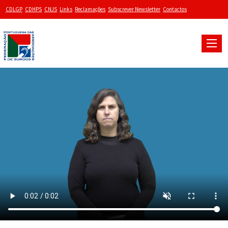
CDLGP
CDHPS
CNJS
Links
Reclamações
Subscrever Newsletter
Contactos
Toggle
naviga