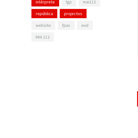
intérprete
lgp
mai112
república
projectos
website
fpas
eud
MAI 112