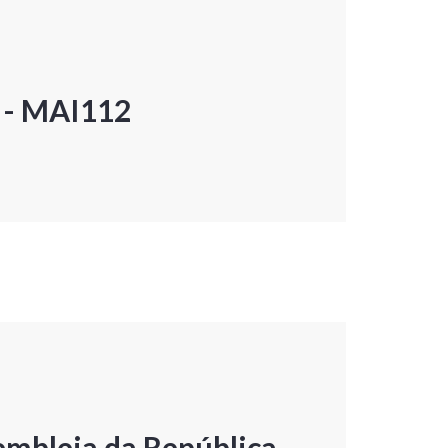
P - MAI112
embleia da República