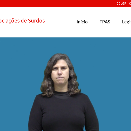
CDLGP
C
ociações de Surdos
Início
FPAS
Legi