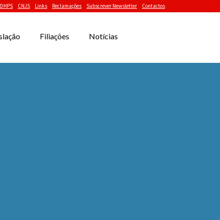
DHPS
CNJS
Links
Reclamações
Subscrever Newsletter
Contactos
slação
Filiações
Notícias