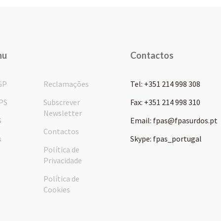
nu
Contactos
GP
Reclamações
Tel: +351 214 998 308
PS
Subscrever
Fax: +351 214 998 310
Newsletter
S
Email: fpas@fpasurdos.pt
Contactos
s
Skype: fpas_portugal
Política de
Privacidade
Política de
Cookies