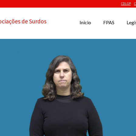
CDLGP
C
ociações de Surdos
Início
FPAS
Legi