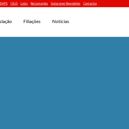
DHPS
CNJS
Links
Reclamações
Subscrever Newsletter
Contactos
slação
Filiações
Notícias