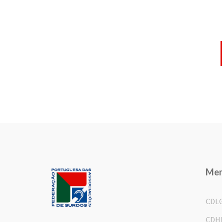
Me
CDL
CDH