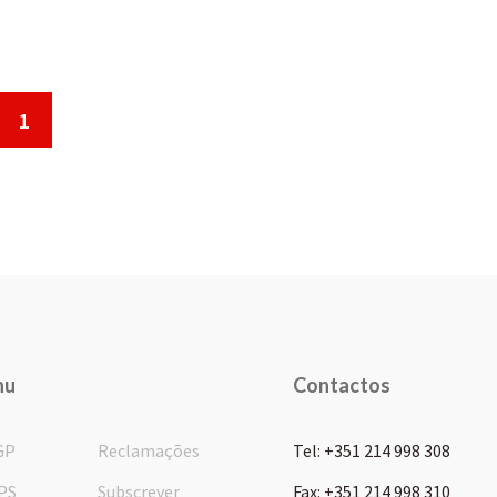
1
nu
Contactos
GP
Reclamações
Tel: +351 214 998 308
PS
Subscrever
Fax: +351 214 998 310