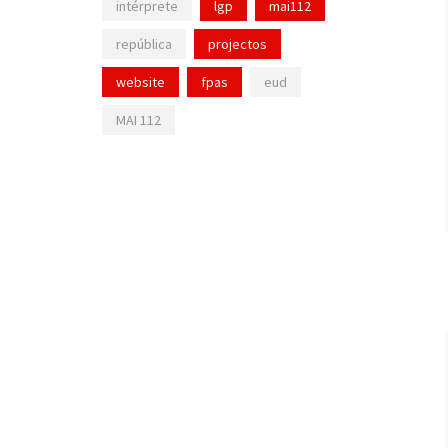
intérprete
lgp
mai112
república
projectos
website
fpas
eud
MAI 112