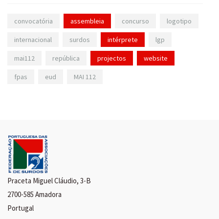
convocatória
assembleia
concurso
logotipo
internacional
surdos
intérprete
lgp
mai112
república
projectos
website
fpas
eud
MAI 112
Praceta Miguel Cláudio, 3-B
2700-585 Amadora
Portugal