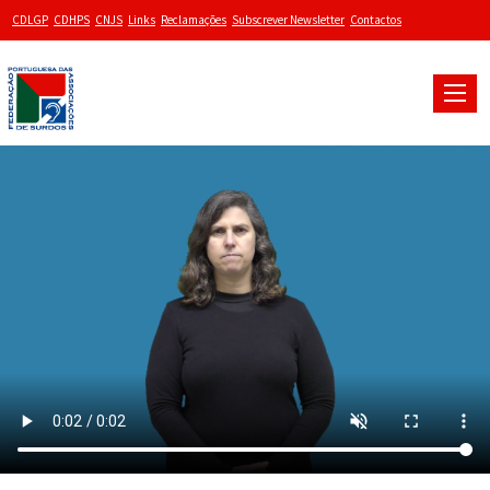
CDLGP
CDHPS
CNJS
Links
Reclamações
Subscrever Newsletter
Contactos
Toggle
naviga