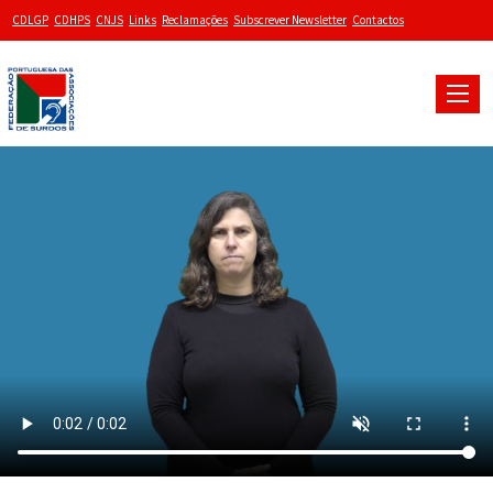
CDLGP
CDHPS
CNJS
Links
Reclamações
Subscrever Newsletter
Contactos
Toggle
naviga