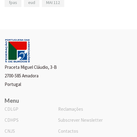
fpas
eud
MAI 112
Praceta Miguel Cláudio, 3-B
2700-585 Amadora
Portugal
Menu
CDLGP
Reclamações
CDHPS
Subscrever Newsletter
CNJS
Contactos