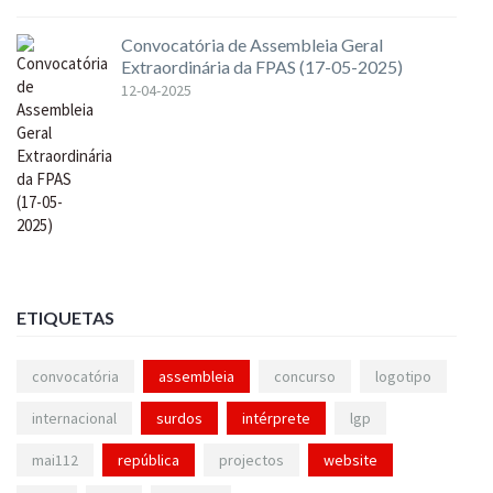
Convocatória de Assembleia Geral
Extraordinária da FPAS (17-05-2025)
12-04-2025
ETIQUETAS
convocatória
assembleia
concurso
logotipo
internacional
surdos
intérprete
lgp
mai112
república
projectos
website