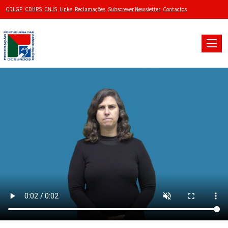
CDLGP
CDHPS
CNJS
Links
Reclamações
Subscrever Newsletter
Contactos
Toggle
naviga