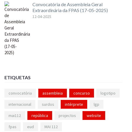
Convocatória de Assembleia Geral
Extraordinária da FPAS (17-05-2025)
12-04-2025
ETIQUETAS
convocatória
assembleia
concurso
logotipo
internacional
surdos
intérprete
lgp
mai112
república
projectos
website
fpas
eud
MAI 112