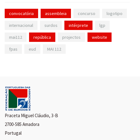
convocatória
assembleia
concurso
logotipo
internacional
surdos
intérprete
lgp
mai112
república
projectos
website
fpas
eud
MAI 112
Praceta Miguel Cláudio, 3-B
2700-585 Amadora
Portugal