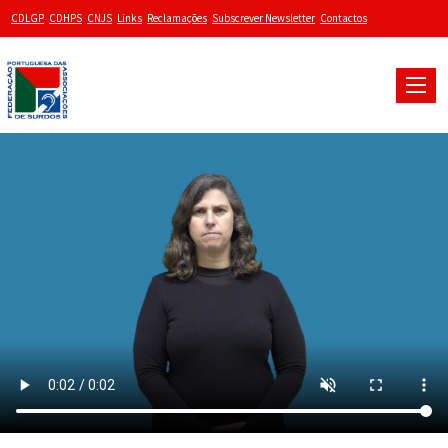
CDLGP
CDHPS
CNJS
Links
Reclamações
Subscrever Newsletter
Contactos
Toggle
naviga