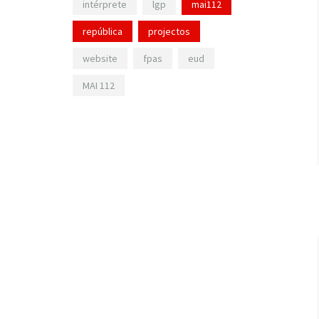
intérprete
lgp
mai112
república
projectos
website
fpas
eud
MAI 112