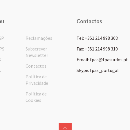
nu
Contactos
GP
Reclamações
Tel: +351 214 998 308
PS
Subscrever
Fax: +351 214 998 310
Newsletter
S
Email: fpas@fpasurdos.pt
Contactos
s
Skype: fpas_portugal
Política de
Privacidade
Política de
Cookies