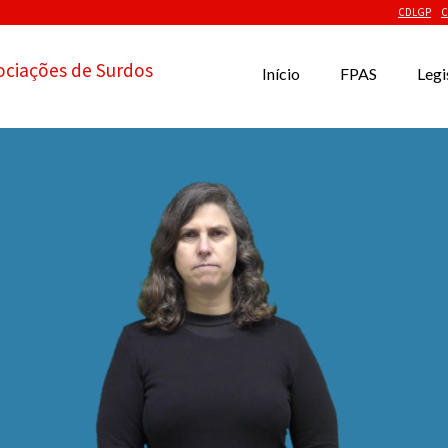
CDLGP
C
ociações de Surdos
Início
FPAS
Legi