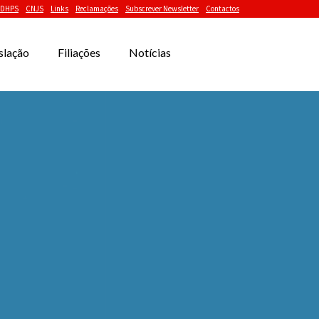
DHPS
CNJS
Links
Reclamações
Subscrever Newsletter
Contactos
slação
Filiações
Notícias