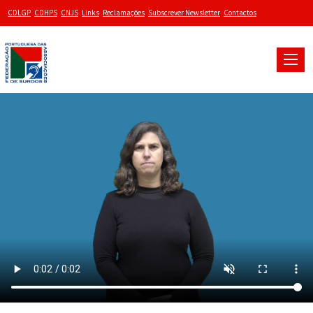
CDLGP
CDHPS
CNJS
Links
Reclamações
Subscrever Newsletter
Contactos
Toggle
naviga