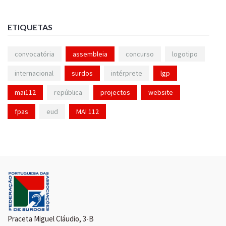
ETIQUETAS
convocatória
assembleia
concurso
logotipo
internacional
surdos
intérprete
lgp
mai112
república
projectos
website
fpas
eud
MAI 112
Praceta Miguel Cláudio, 3-B