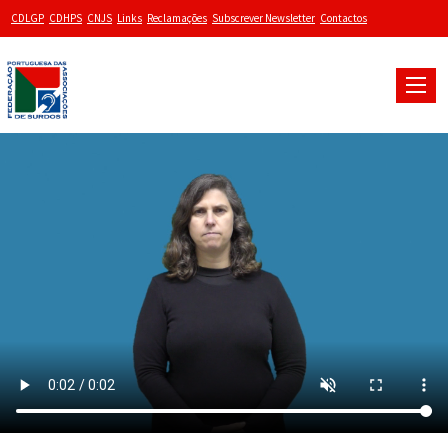
CDLGP
CDHPS
CNJS
Links
Reclamações
Subscrever Newsletter
Contactos
Toggle
naviga