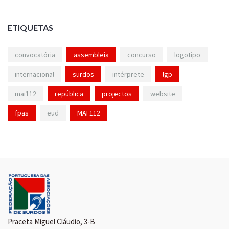
ETIQUETAS
convocatória
assembleia
concurso
logotipo
internacional
surdos
intérprete
lgp
mai112
república
projectos
website
fpas
eud
MAI 112
Praceta Miguel Cláudio, 3-B