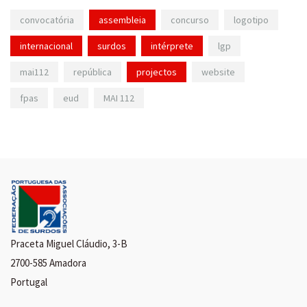
convocatória
assembleia
concurso
logotipo
internacional
surdos
intérprete
lgp
mai112
república
projectos
website
fpas
eud
MAI 112
Praceta Miguel Cláudio, 3-B
2700-585 Amadora
Portugal