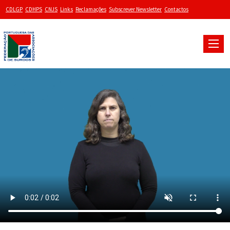
CDLGP
CDHPS
CNJS
Links
Reclamações
Subscrever Newsletter
Contactos
Toggle
naviga