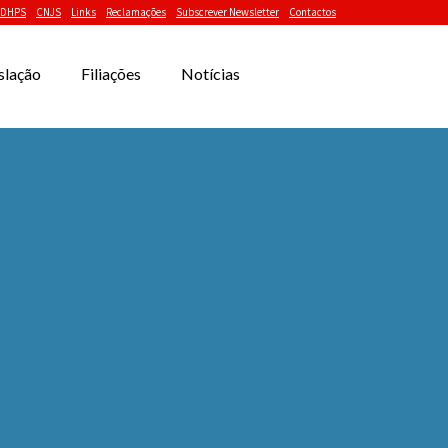
DHPS
CNJS
Links
Reclamações
Subscrever Newsletter
Contactos
slação
Filiações
Notícias