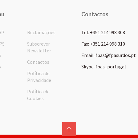
nu
Contactos
GP
Reclamações
Tel: +351 214 998 308
PS
Subscrever
Fax: +351 214 998 310
Newsletter
S
Email: fpas@fpasurdos.pt
Contactos
s
Skype: fpas_portugal
Política de
Privacidade
Política de
Cookies