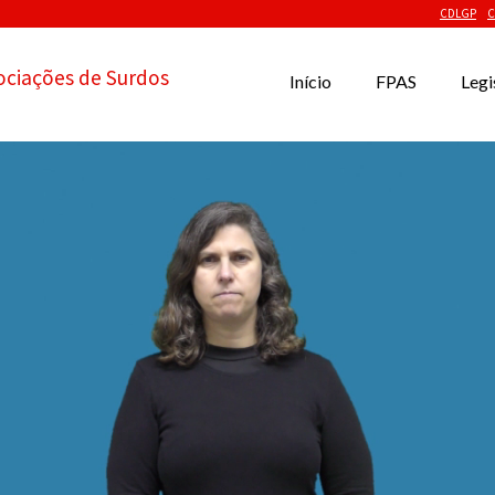
CDLGP
C
ociações de Surdos
Início
FPAS
Legi