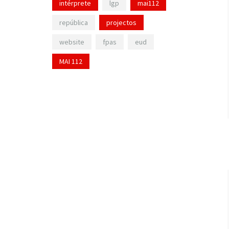
intérprete
lgp
mai112
república
projectos
website
fpas
eud
MAI 112