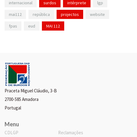
internacional
surdos
intérprete
lgp
mai112
república
projectos
website
fpas
eud
MAI 112
Praceta Miguel Cláudio, 3-B
2700-585 Amadora
Portugal
Menu
CDLGP
Reclamações