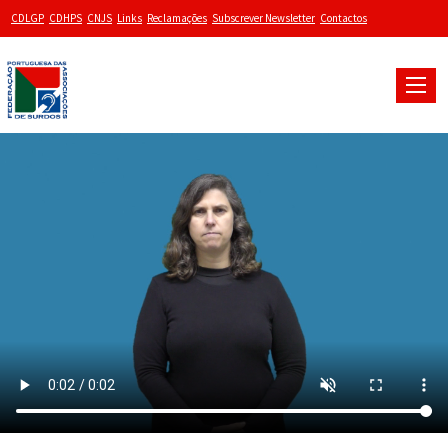
CDLGP
CDHPS
CNJS
Links
Reclamações
Subscrever Newsletter
Contactos
Toggle
naviga