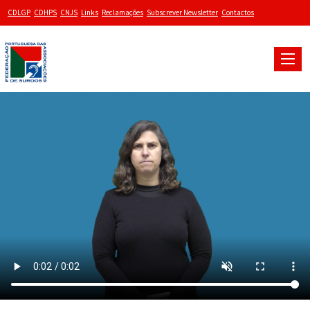
CDLGP
CDHPS
CNJS
Links
Reclamações
Subscrever Newsletter
Contactos
Toggle
naviga