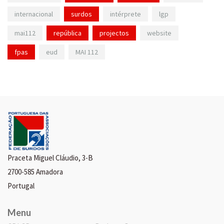
internacional
surdos
intérprete
lgp
mai112
república
projectos
website
fpas
eud
MAI 112
Praceta Miguel Cláudio, 3-B
2700-585 Amadora
Portugal
Menu