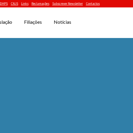
DHPS
CNJS
Links
Reclamações
Subscrever Newsletter
Contactos
slação
Filiações
Notícias