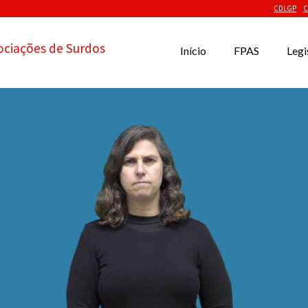
CDLGP
C
ociações de Surdos
Início
FPAS
Legi