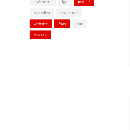
intérprete
lgp
mai112
república
projectos
website
fpas
eud
MAI 112