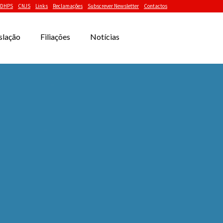
DHPS
CNJS
Links
Reclamações
Subscrever Newsletter
Contactos
slação
Filiações
Notícias