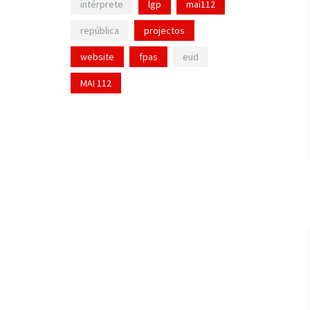
intérprete
lgp
mai112
república
projectos
website
fpas
eud
MAI 112