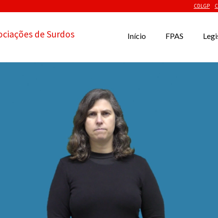
CDLGP
C
ociações de Surdos
Início
FPAS
Legi