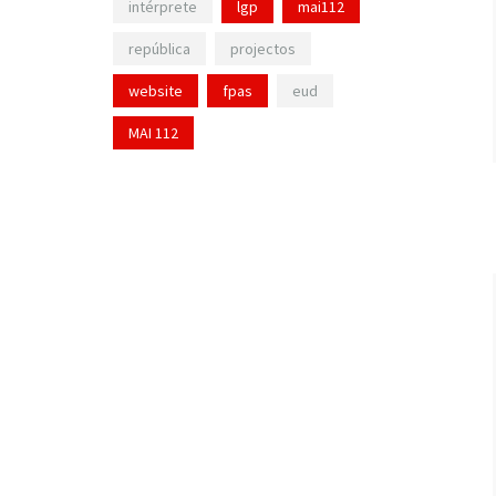
intérprete
lgp
mai112
república
projectos
website
fpas
eud
MAI 112