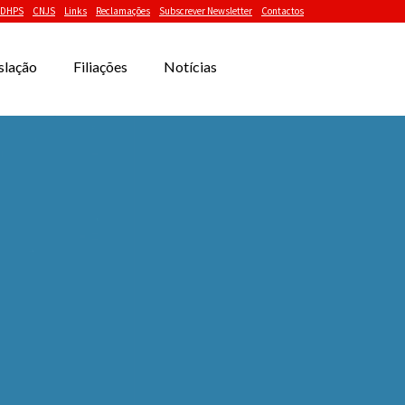
DHPS
CNJS
Links
Reclamações
Subscrever Newsletter
Contactos
slação
Filiações
Notícias