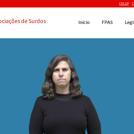
CDLGP
C
ociações de Surdos
Início
FPAS
Legi