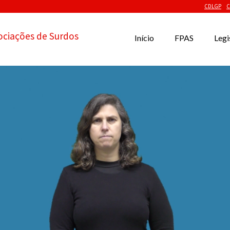
CDLGP
C
ociações de Surdos
Início
FPAS
Legi