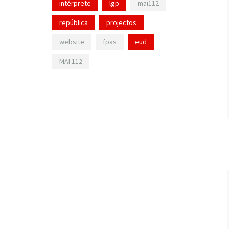
intérprete
lgp
mai112
república
projectos
website
fpas
eud
MAI 112