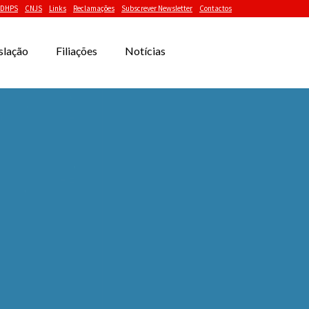
DHPS
CNJS
Links
Reclamações
Subscrever Newsletter
Contactos
slação
Filiações
Notícias