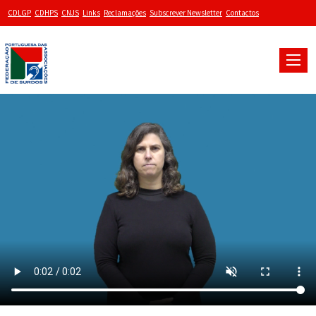
CDLGP
CDHPS
CNJS
Links
Reclamações
Subscrever Newsletter
Contactos
Toggle
naviga