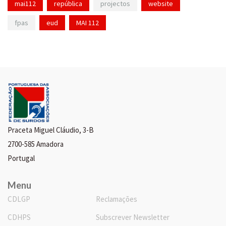
mai112
república
projectos
website
fpas
eud
MAI 112
Praceta Miguel Cláudio, 3-B
2700-585 Amadora
Portugal
Menu
CDLGP
Reclamações
CDHPS
Subscrever Newsletter