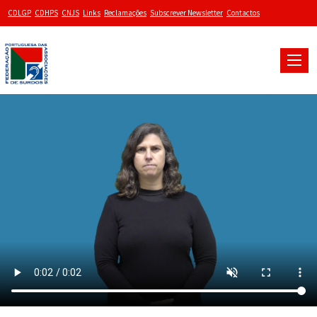
CDLGP
CDHPS
CNJS
Links
Reclamações
Subscrever Newsletter
Contactos
Toggle
naviga