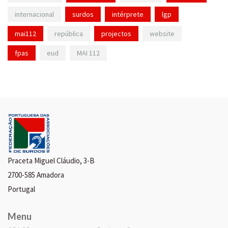
internacional
surdos
intérprete
lgp
mai112
república
projectos
website
fpas
eud
MAI 112
Praceta Miguel Cláudio, 3-B
2700-585 Amadora
Portugal
Menu