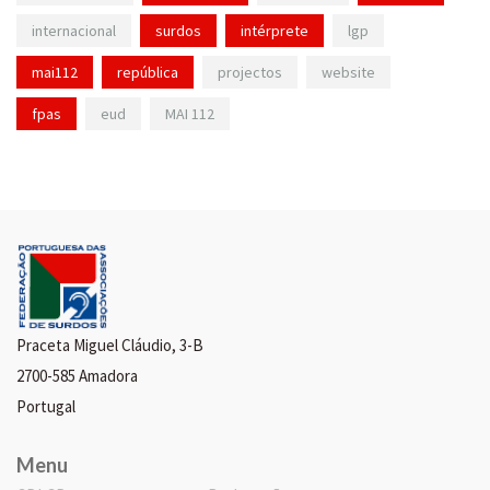
internacional
surdos
intérprete
lgp
mai112
república
projectos
website
fpas
eud
MAI 112
Praceta Miguel Cláudio, 3-B
2700-585 Amadora
Portugal
Menu