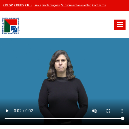
CDLGP
CDHPS
CNJS
Links
Reclamações
Subscrever Newsletter
Contactos
Toggle
naviga