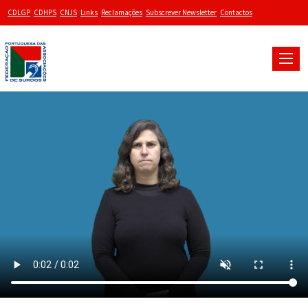
CDLGP
CDHPS
CNJS
Links
Reclamações
Subscrever Newsletter
Contactos
Toggle
naviga