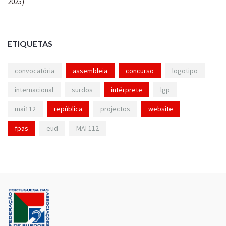
ETIQUETAS
convocatória
assembleia
concurso
logotipo
internacional
surdos
intérprete
lgp
mai112
república
projectos
website
fpas
eud
MAI 112