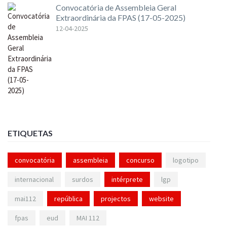
Convocatória de Assembleia Geral
Extraordinária da FPAS (17-05-2025)
12-04-2025
ETIQUETAS
convocatória
assembleia
concurso
logotipo
internacional
surdos
intérprete
lgp
mai112
república
projectos
website
fpas
eud
MAI 112