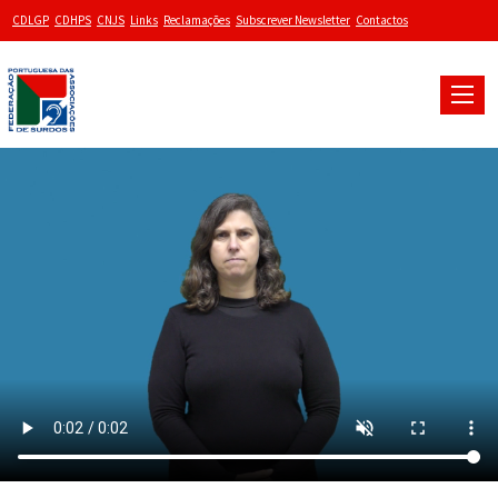
CDLGP
CDHPS
CNJS
Links
Reclamações
Subscrever Newsletter
Contactos
Toggle
naviga