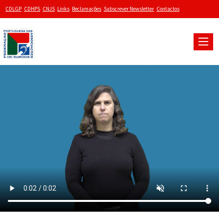
CDLGP
CDHPS
CNJS
Links
Reclamações
Subscrever Newsletter
Contactos
Toggle
naviga