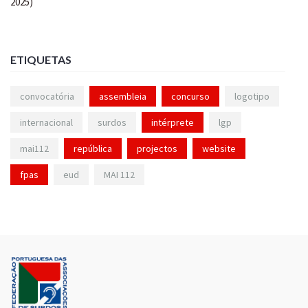
ETIQUETAS
convocatória
assembleia
concurso
logotipo
internacional
surdos
intérprete
lgp
mai112
república
projectos
website
fpas
eud
MAI 112