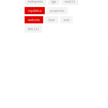
intérprete
lgp
mai112
república
projectos
website
fpas
eud
MAI 112