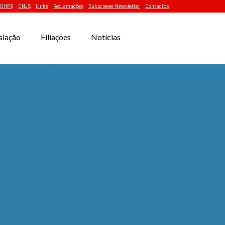
DHPS
CNJS
Links
Reclamações
Subscrever Newsletter
Contactos
slação
Filiações
Notícias