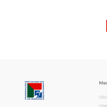
Me
CDL
CDH