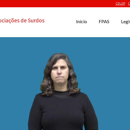
CDLGP
C
ociações de Surdos
Início
FPAS
Legi