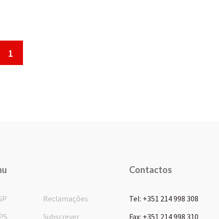
1
nu
Contactos
GP
Reclamações
Tel: +351 214 998 308
PS
Subscrever
Fax: +351 214 998 310