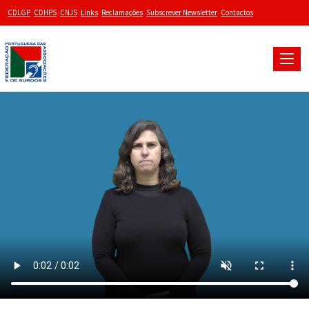
CDLGP
CDHPS
CNJS
Links
Reclamações
Subscrever Newsletter
Contactos
Toggle
naviga