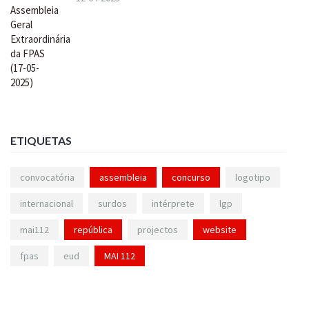
ETIQUETAS
convocatória
assembleia
concurso
logotipo
internacional
surdos
intérprete
lgp
mai112
república
projectos
website
fpas
eud
MAI 112