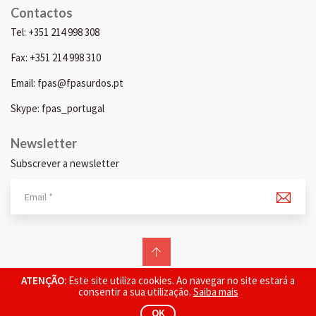
Contactos
Tel: +351 214 998 308
Fax: +351 214 998 310
Email: fpas@fpasurdos.pt
Skype: fpas_portugal
Newsletter
Subscrever a newsletter
© 2026 FPAS. Todos os direitos reservados.
ATENÇÃO
: Este site utiliza cookies. Ao navegar no site estará a
consentir a sua utilização.
Saiba mais
OK