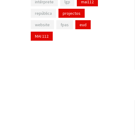
intérprete
lgp
mai112
república
projectos
website
fpas
eud
MAI 112