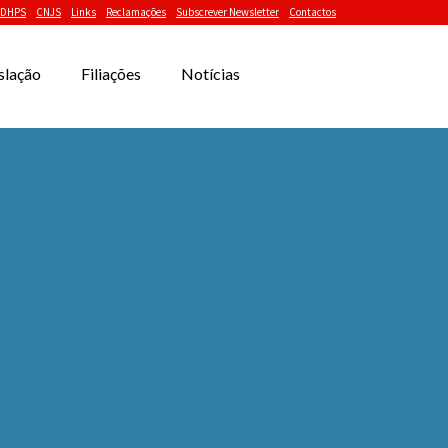
DHPS
CNJS
Links
Reclamações
Subscrever Newsletter
Contactos
slação
Filiações
Notícias