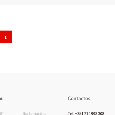
1
nu
Contactos
GP
Reclamações
Tel: +351 214 998 308