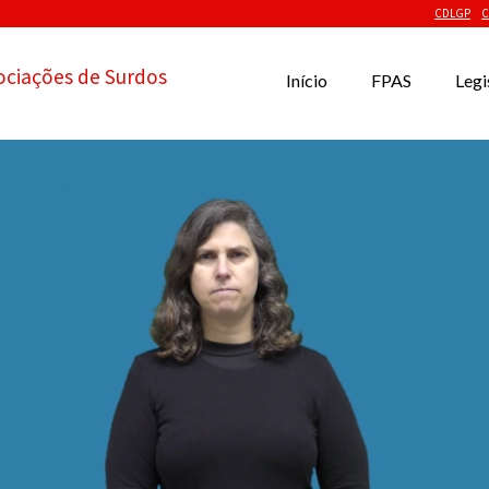
CDLGP
C
ociações de Surdos
Início
FPAS
Legi