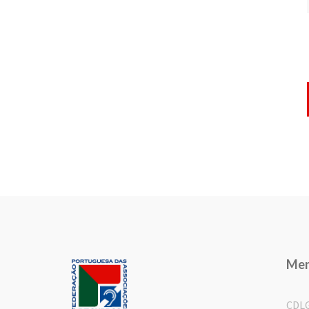
Me
CDL