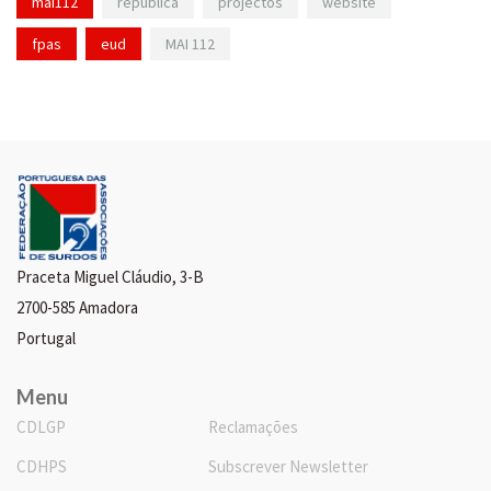
mai112
república
projectos
website
fpas
eud
MAI 112
Praceta Miguel Cláudio, 3-B
2700-585 Amadora
Portugal
Menu
CDLGP
Reclamações
CDHPS
Subscrever Newsletter