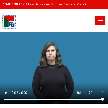
CDLGP
CDHPS
CNJS
Links
Reclamações
Subscrever Newsletter
Contactos
Toggle
naviga