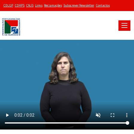
CDLGP
CDHPS
CNJS
Links
Reclamações
Subscrever Newsletter
Contactos
Toggle
naviga