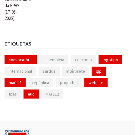
ETIQUETAS
convocatória
assembleia
concurso
logotipo
internacional
surdos
intérprete
lgp
mai112
república
projectos
website
fpas
eud
MAI 112