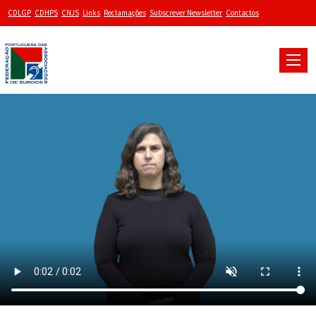
CDLGP
CDHPS
CNJS
Links
Reclamações
Subscrever Newsletter
Contactos
Toggle
naviga