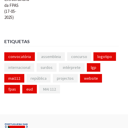
ETIQUETAS
convocatória
assembleia
concurso
logotipo
internacional
surdos
intérprete
lgp
mai112
república
projectos
website
fpas
eud
MAI 112