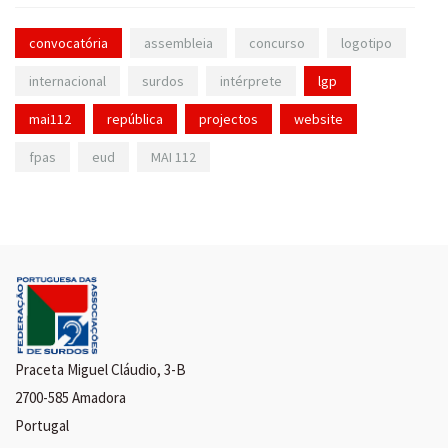
convocatória
assembleia
concurso
logotipo
internacional
surdos
intérprete
lgp
mai112
república
projectos
website
fpas
eud
MAI 112
Praceta Miguel Cláudio, 3-B
2700-585 Amadora
Portugal