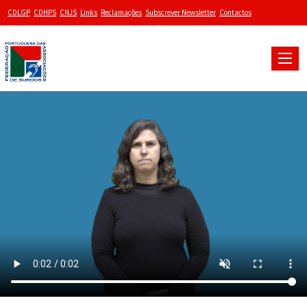
CDLGP
CDHPS
CNJS
Links
Reclamações
Subscrever Newsletter
Contactos
Toggle
naviga