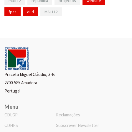
mai112
república
projectos
website
fpas
eud
MAI 112
Praceta Miguel Cláudio, 3-B
2700-585 Amadora
Portugal
Menu
CDLGP
Reclamações
CDHPS
Subscrever Newsletter