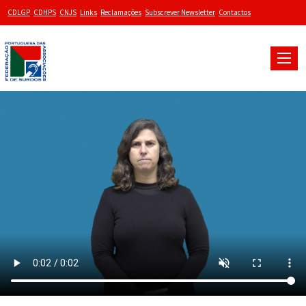
CDLGP
CDHPS
CNJS
Links
Reclamações
Subscrever Newsletter
Contactos
Toggle
naviga