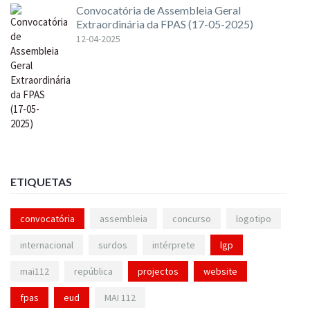
Convocatória de Assembleia Geral
Extraordinária da FPAS (17-05-2025)
12-04-2025
ETIQUETAS
convocatória
assembleia
concurso
logotipo
internacional
surdos
intérprete
lgp
mai112
república
projectos
website
fpas
eud
MAI 112