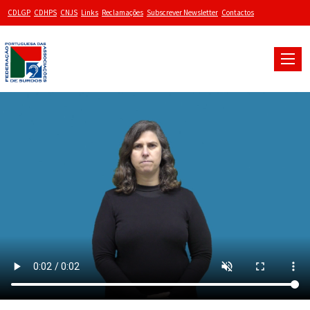
CDLGP
CDHPS
CNJS
Links
Reclamações
Subscrever Newsletter
Contactos
Toggle
naviga