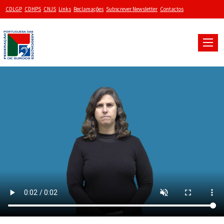
CDLGP
CDHPS
CNJS
Links
Reclamações
Subscrever Newsletter
Contactos
Toggle
naviga