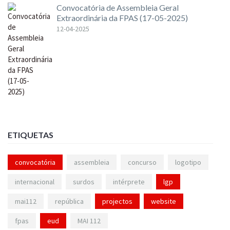
Convocatória de Assembleia Geral
Extraordinária da FPAS (17-05-2025)
12-04-2025
ETIQUETAS
convocatória
assembleia
concurso
logotipo
internacional
surdos
intérprete
lgp
mai112
república
projectos
website
fpas
eud
MAI 112