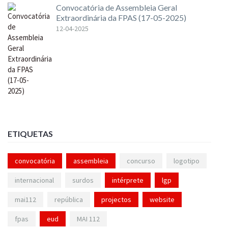
Convocatória de Assembleia Geral
Extraordinária da FPAS (17-05-2025)
12-04-2025
ETIQUETAS
convocatória
assembleia
concurso
logotipo
internacional
surdos
intérprete
lgp
mai112
república
projectos
website
fpas
eud
MAI 112