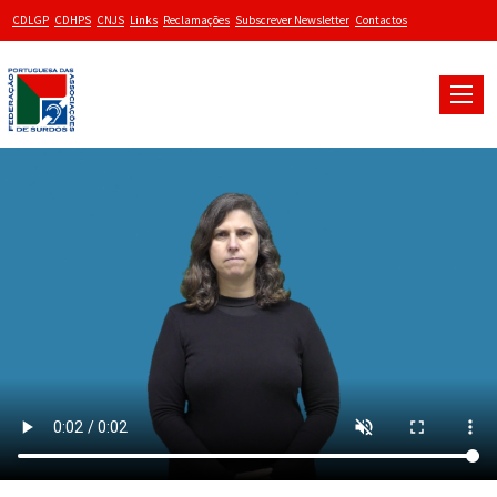
CDLGP
CDHPS
CNJS
Links
Reclamações
Subscrever Newsletter
Contactos
Toggle
naviga