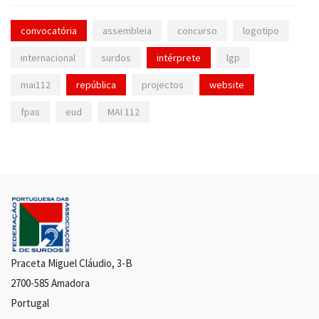
convocatória
assembleia
concurso
logotipo
internacional
surdos
intérprete
lgp
mai112
república
projectos
website
fpas
eud
MAI 112
Praceta Miguel Cláudio, 3-B
2700-585 Amadora
Portugal