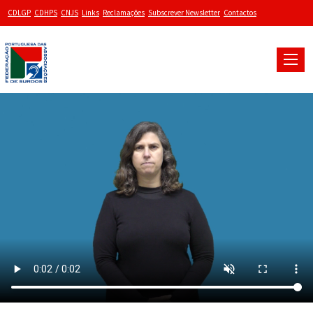
CDLGP
CDHPS
CNJS
Links
Reclamações
Subscrever Newsletter
Contactos
Toggle
naviga