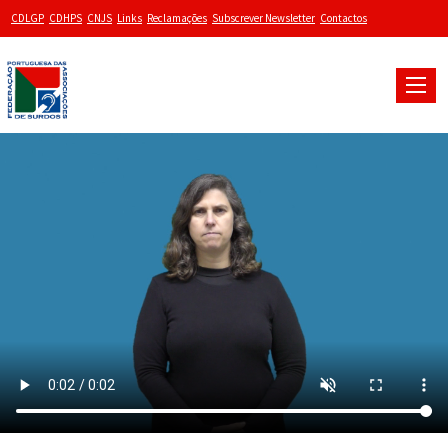
CDLGP
CDHPS
CNJS
Links
Reclamações
Subscrever Newsletter
Contactos
Toggle
naviga