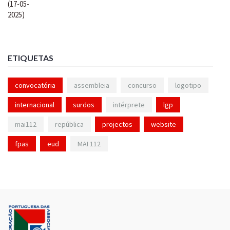
ETIQUETAS
convocatória
assembleia
concurso
logotipo
internacional
surdos
intérprete
lgp
mai112
república
projectos
website
fpas
eud
MAI 112