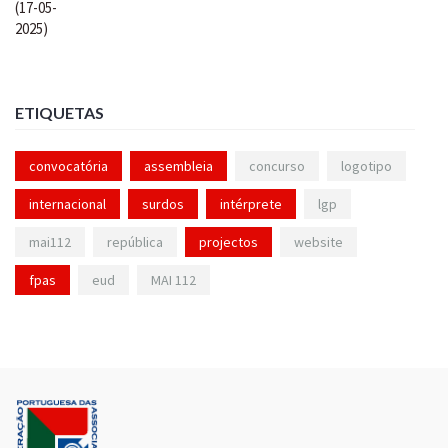
ETIQUETAS
convocatória
assembleia
concurso
logotipo
internacional
surdos
intérprete
lgp
mai112
república
projectos
website
fpas
eud
MAI 112