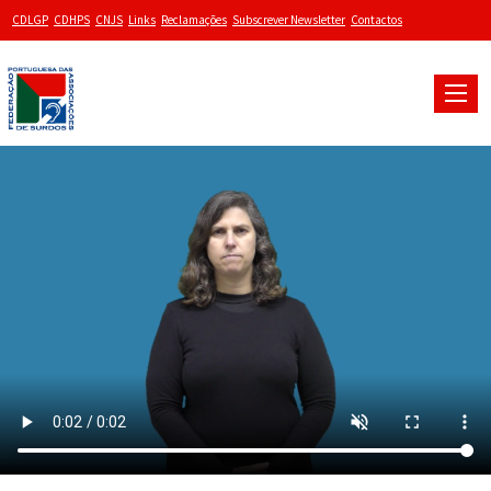
CDLGP
CDHPS
CNJS
Links
Reclamações
Subscrever Newsletter
Contactos
Toggle
naviga