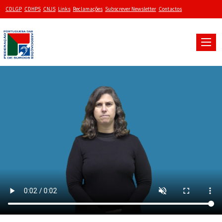
CDLGP
CDHPS
CNJS
Links
Reclamações
Subscrever Newsletter
Contactos
Toggle
naviga