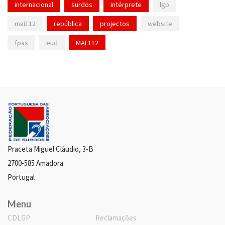
internacional
surdos
intérprete
lgp
mai112
república
projectos
website
fpas
eud
MAI 112
Praceta Miguel Cláudio, 3-B
2700-585 Amadora
Portugal
Menu
CDLGP
Reclamações