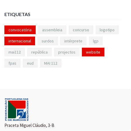
ETIQUETAS
convocatória
assembleia
concurso
logotipo
internacional
surdos
intérprete
lgp
mai112
república
projectos
website
fpas
eud
MAI 112
Praceta Miguel Cláudio, 3-B