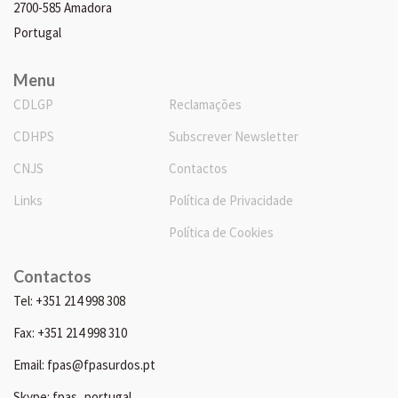
2700-585 Amadora
Portugal
Menu
CDLGP
Reclamações
CDHPS
Subscrever Newsletter
CNJS
Contactos
Links
Política de Privacidade
Política de Cookies
Contactos
Tel: +351 214 998 308
Fax: +351 214 998 310
Email: fpas@fpasurdos.pt
Skype: fpas_portugal