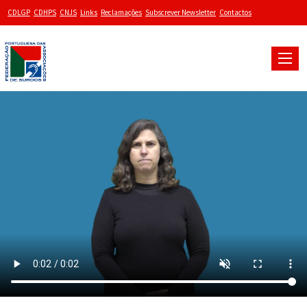
CDLGP
CDHPS
CNJS
Links
Reclamações
Subscrever Newsletter
Contactos
Toggle
naviga